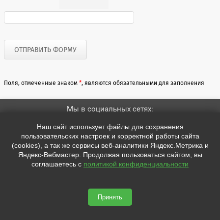
Поля, отмеченные знаком
*
, являются обязательными для заполнения
Мы в социальных сетях:


Наш сайт использует файлы для сохранения
пользовательских настроек и корректной работы сайта
(cookies), а так же сервисы веб-аналитики Яндекс.Метрика и
Адрес:
Яндекс-Вебмастер. Продолжая пользоваться сайтом, вы
Техническая поддержка support@placemark.ru
соглашаетесь с
политикой конфиденциальности
Тел. 8 800 500-72-40
(бесплатно по России с 12.00 до 18.00, пн - пт)
Принять
shop.placemark.ru © 2026